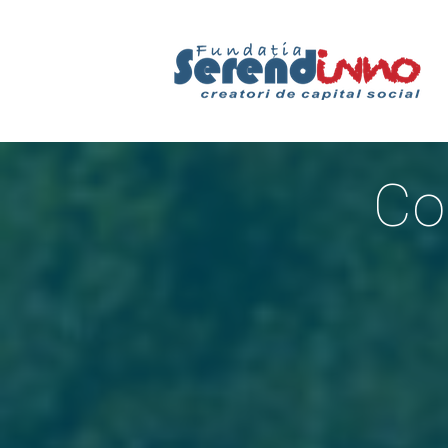
Mergi la conţinutul principal
Co