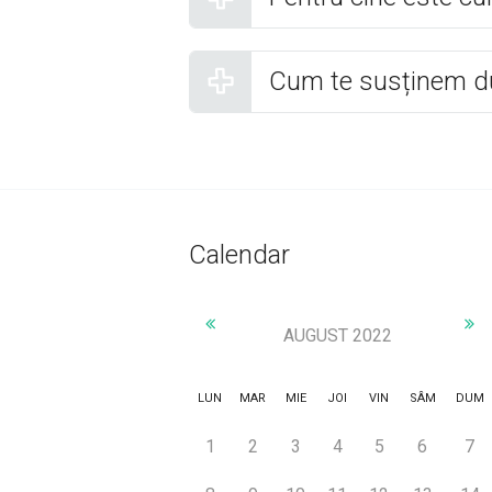
Cum te susținem d
Calendar
AUGUST 2022
LUN
MAR
MIE
JOI
VIN
SÂM
DUM
1
2
3
4
5
6
7