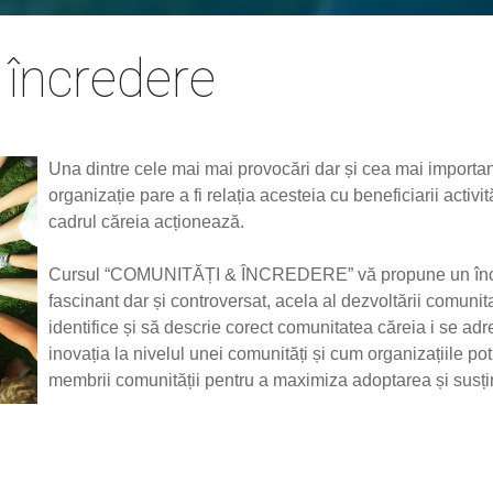
 încredere
Una dintre cele mai mai provocări dar și cea mai importan
organizație pare a fi relația acesteia cu beneficiarii activit
cadrul căreia acționează.
Cursul “COMUNITĂȚI & ÎNCREDERE” vă propune un începu
fascinant dar și controversat, acela al dezvoltării comunit
identifice și să descrie corect comunitatea căreia i se 
inovația la nivelul unei comunități și cum organizațiile pot
membrii comunității pentru a maximiza adoptarea și susținer