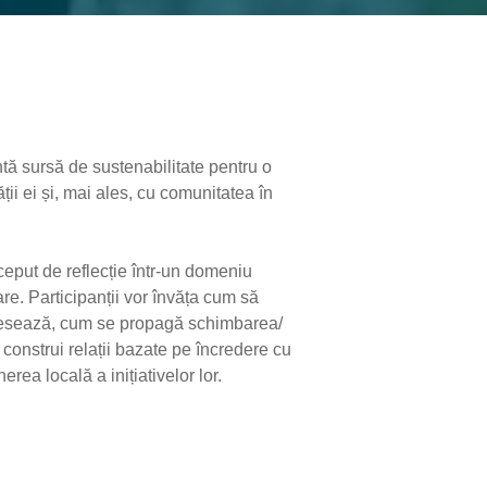
tă sursă de sustenabilitate pentru o
ății ei și, mai ales, cu comunitatea în
t de reflecție într-un domeniu
are. Participanții vor învăța cum să
adresează, cum se propagă schimbarea/
 construi relații bazate pe încredere cu
ea locală a inițiativelor lor.