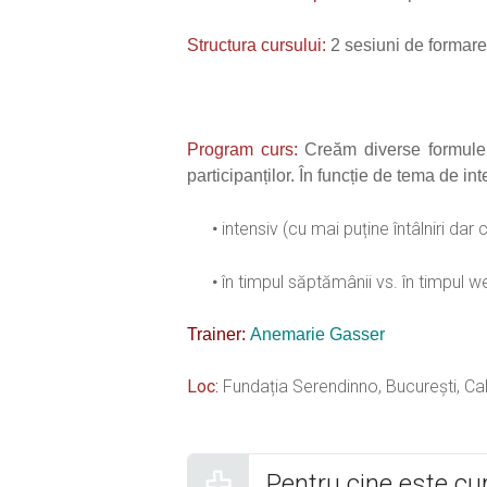
Structura cursului:
2 sesiuni de formare
Program curs:
Creăm diverse formule d
participanților. În funcție de tema de i
intensiv (cu mai puține întâlniri da
în timpul săptămânii vs. în timpul 
Trainer:
A
nemarie Gasser
Loc:
Fundația Serendinno, București, Cale
Pentru cine este cu