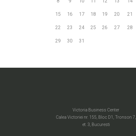
8
9
10
11
12
13
14
15
16
17
18
19
20
21
22
23
24
25
26
27
28
29
30
31
Victoria Business Center
Calea Victoriei nr. 155, Bloc D1, Tronson 7,
et. 3, Bucuresti