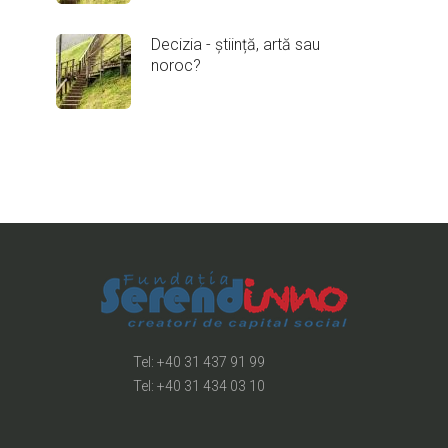
Decizia - știință, artă sau
noroc?
Tel: +40 31 437 91 99
Tel: +40 31 434 03 10