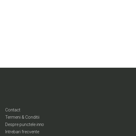
Contact
Termeni & Conditii
Despre punctele
inno
Intrebari frecvente