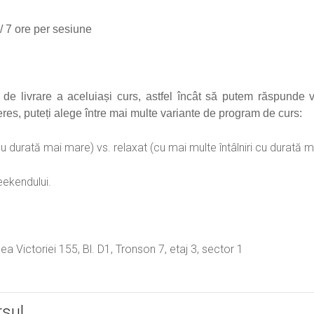
/ 7 ore per sesiune
e livrare a aceluiași curs, astfel încât să putem răspunde v
nteres, puteți alege între mai multe variante de program de curs:
r cu durată mai mare) vs. relaxat (cu mai multe întâlniri cu durată 
weekendului.
a Victoriei 155, Bl. D1, Tronson 7, etaj 3, sector 1
rsul