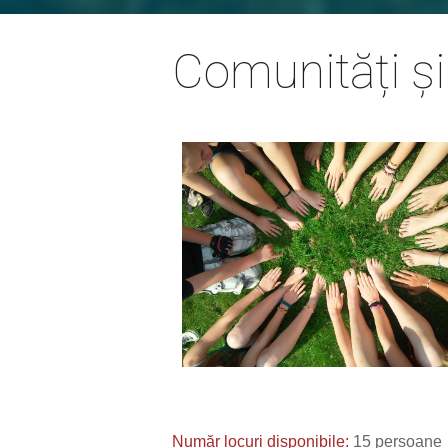
Comunități și
Număr locuri disponibile:
15
persoane