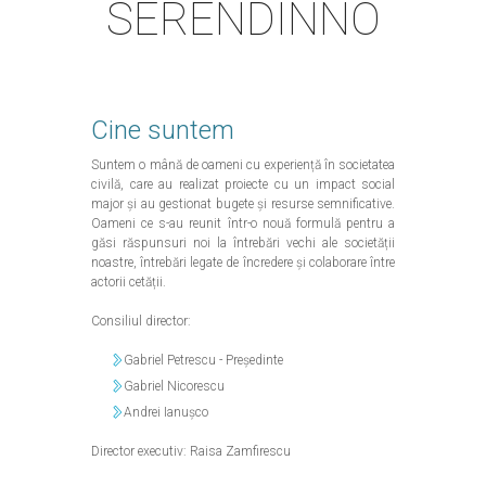
SERENDINNO
Cine suntem
Suntem o mână de oameni cu experiență în societatea
civilă, care au realizat proiecte cu un impact social
major și au gestionat bugete și resurse semnificative.
Oameni ce s-au reunit într-o nouă formulă pentru a
găsi răspunsuri noi la întrebări vechi ale societății
noastre, întrebări legate de încredere și colaborare între
actorii cetății.
Consiliul director:
Gabriel Petrescu - Președinte
Gabriel Nicorescu
Andrei Ianușco
Director executiv: Raisa Zamfirescu