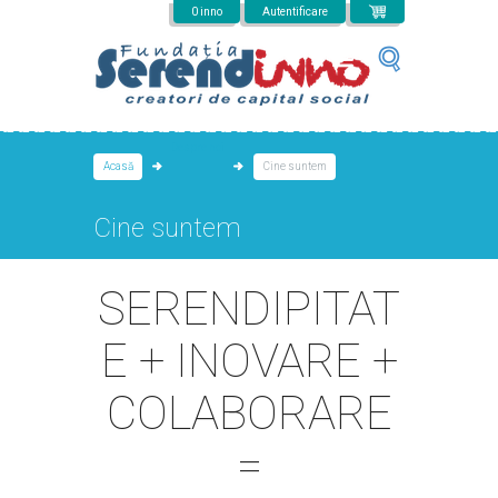
Mergi la conţinutul principal
0 inno
Autentificare
Despre noi
Acasă
Cine suntem
Cine suntem
SERENDIPITAT
E + INOVARE +
COLABORARE
=