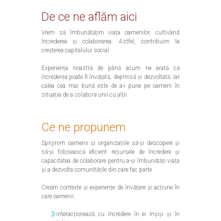
De ce ne aflăm aici
Vrem să îmbunătățim viața oamenilor, cultivând
încrederea și colaborarea. Astfel, contribuim la
creșterea capitalului social.
Experiența noastră de până acum ne arată că
încrederea
poate fi învățată, deprinsă și dezvoltată. Iar
calea cea mai bună este de a-i pune pe oameni în
situația de a
colabora
unii cu alții.
Ce ne propunem
Sprijinim oamenii și organizațiile să-și descopere și
să-și folosească eficient resursele de încredere și
capacitatea de colaborare pentru a-și îmbunătăți viața
și a dezvolta comunitățile din care fac parte.
Creăm contexte și experiențe de învățare și acțiune în
care oamenii:
interacționează cu încredere în ei înșiși și în