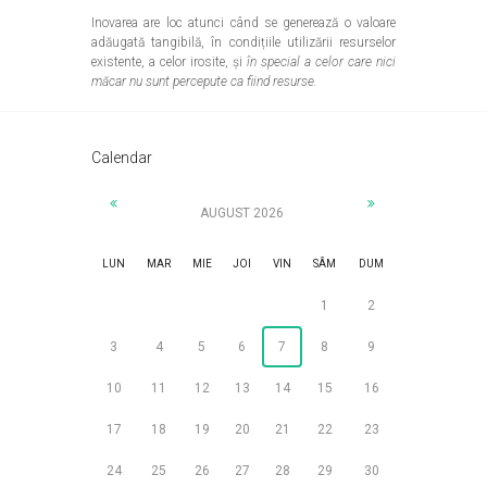
Inovarea are loc atunci când se generează o valoare
adăugată tangibilă, în condițiile utilizării resurselor
existente, a celor irosite, și
în special a celor care nici
măcar nu sunt percepute ca fiind resurse.
Calendar
AUGUST 2026
LUN
MAR
MIE
JOI
VIN
SÂM
DUM
1
2
3
4
5
6
7
8
9
10
11
12
13
14
15
16
17
18
19
20
21
22
23
24
25
26
27
28
29
30