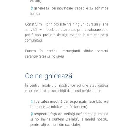
ceilalți,
generează idei inovatoare, capabile să schimbe
lumea.
Construim – prin proiecte, training-uri, cursuri și alte
activități – modele de dezvoltare prin colaborare care
pot fi apoi preluate de alții, extinse la alte echipe și
comunități.
Punem în centrul interacțiunii dintre oameni
serendipitatea
și
inovarea.
Ce ne ghidează
În centrul modelului nostru de acțiune stau câteva
valori de bază ale societății democratice/deschise:
libertatea însoțită de responsabilitate
(căci ele
funcționează întotdeauna în tandem)
respectul față de ceilalți
(având conștiința că
și noi înșine suntem „ceilalți", la rândul nostru,
pentru alți oameni din societate).