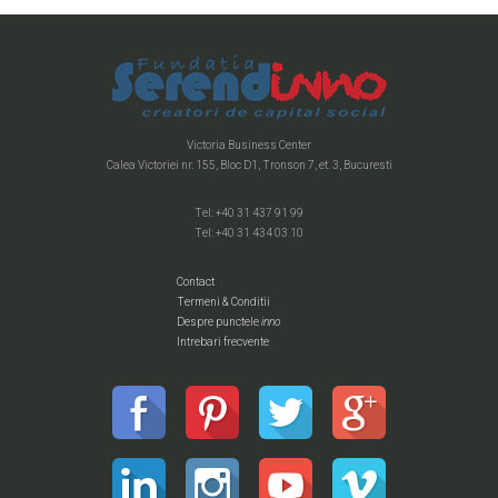
Victoria Business Center
Calea Victoriei nr. 155, Bloc D1, Tronson 7, et. 3, Bucuresti
Tel: +40 31 437 91 99
Tel: +40 31 434 03 10
Contact
Termeni & Conditii
Despre punctele
inno
Intrebari frecvente