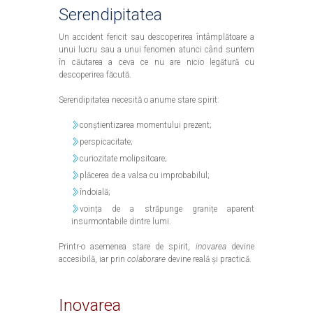
Serendipitatea
Un accident fericit sau descoperirea întâmplătoare a
unui lucru sau a unui fenomen atunci când suntem
în căutarea a ceva ce nu are nicio legătură cu
descoperirea făcută.
Serendipitatea necesită o anume stare spirit:
conștientizarea momentului prezent;
perspicacitate;
curiozitate molipsitoare;
plăcerea de a valsa cu improbabilul;
îndoială;
voința de a străpunge granițe aparent
insurmontabile dintre lumi.
Printr-o asemenea stare de spirit,
inovarea
devine
accesibilă, iar prin
colaborare
devine reală și practică.
Inovarea