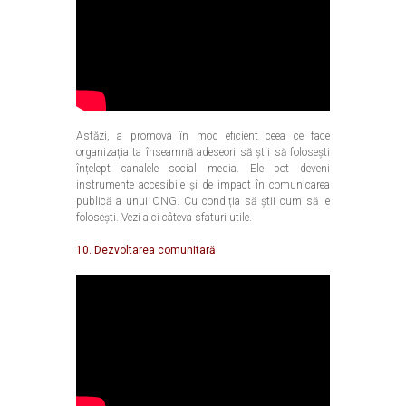
Astăzi, a promova în mod eficient ceea ce face
organizația ta înseamnă adeseori să știi să folosești
înțelept canalele social media. Ele pot deveni
instrumente accesibile și de impact în comunicarea
publică a unui ONG. Cu condiția să știi cum să le
folosești. Vezi aici câteva sfaturi utile.
10. Dezvoltarea comunitară