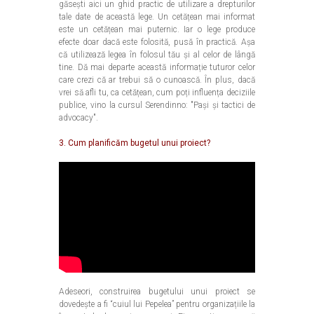
găsești aici un ghid practic de utilizare a drepturilor
tale date de această lege. Un cetățean mai informat
este un cetățean mai puternic. Iar o lege produce
efecte doar dacă este folosită, pusă în practică. Așa
că utilizează legea în folosul tău și al celor de lângă
tine. Dă mai departe această informație tuturor celor
care crezi că ar trebui să o cunoască. În plus, dacă
vrei să afli tu, ca cetățean, cum poți influența deciziile
publice, vino la cursul Serendinno: "Pași și tactici de
advocacy".
3. Cum planificăm bugetul unui proiect?
Adeseori, construirea bugetului unui proiect se
dovedește a fi “cuiul lui Pepelea” pentru organizațiile la