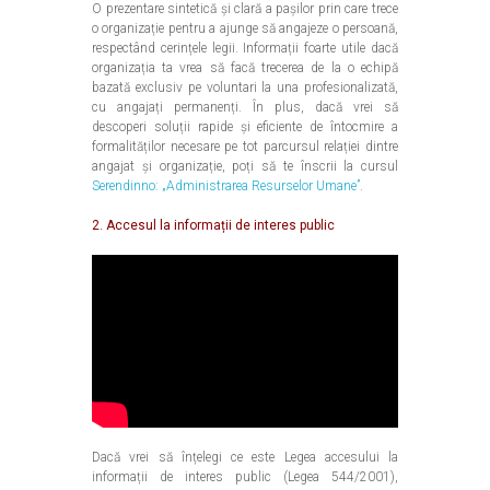
O prezentare sintetică și clară a pașilor prin care trece
o organizație pentru a ajunge să angajeze o persoană,
respectând cerințele legii. Informații foarte utile dacă
organizația ta vrea să facă trecerea de la o echipă
bazată exclusiv pe voluntari la una profesionalizată,
cu angajați permanenți. În plus, dacă vrei să
descoperi soluții rapide și eficiente de întocmire a
formalităților necesare pe tot parcursul relației dintre
angajat și organizație, poți să te înscrii la cursul
Serendinno: „Administrarea Resurselor Umane”
.
2. Accesul la informații de interes public
Dacă vrei să înțelegi ce este Legea accesului la
informații de interes public (Legea 544/2001),