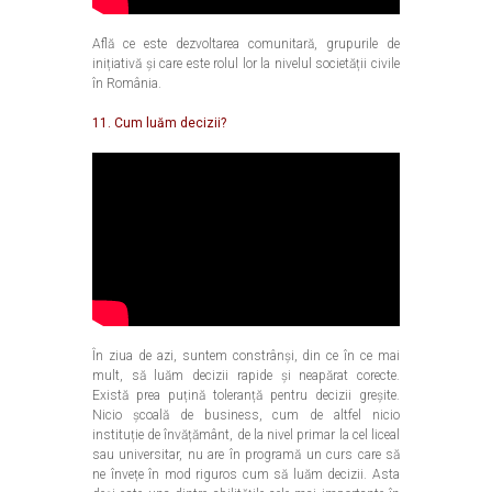
Află ce este dezvoltarea comunitară, grupurile de
inițiativă și care este rolul lor la nivelul societății civile
în România.
11. Cum luăm decizii?
În ziua de azi, suntem constrânși, din ce în ce mai
mult, să luăm decizii rapide și neapărat corecte.
Există prea puțină toleranță pentru decizii greșite.
Nicio școală de business, cum de altfel nicio
instituție de învățământ, de la nivel primar la cel liceal
sau universitar, nu are în programă un curs care să
ne învețe în mod riguros cum să luăm decizii. Asta