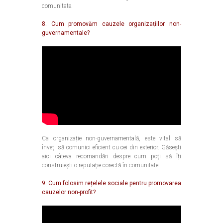
comunitate.
8. Cum promovăm cauzele organizațiilor non-
guvernamentale?
Ca organizație non-guvernamentală, este vital să
înveți să comunici eficient cu cei din exterior. Găsești
aici câteva recomandări despre cum poți să îți
construiești o reputație corectă în comunitate.
9. Cum folosim rețelele sociale pentru promovarea
cauzelor non-profit?