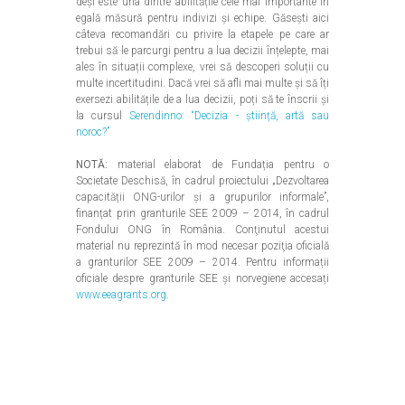
deși este una dintre abilitățile cele mai importante în
egală măsură pentru indivizi și echipe. Găsești aici
câteva recomandări cu privire la etapele pe care ar
trebui să le parcurgi pentru a lua decizii înțelepte, mai
ales în situații complexe, vrei să descoperi soluții cu
multe incertitudini. Dacă vrei să afli mai multe și să îți
exersezi abilitățile de a lua decizii, poți să te înscrii și
la cursul
Serendinno: “Decizia - știință, artă sau
noroc?”
NOTĂ:
material elaborat de Fundația pentru o
Societate Deschisă, în cadrul proiectului „Dezvoltarea
capacității ONG-urilor și a grupurilor informale”,
finanțat prin granturile SEE 2009 – 2014, în cadrul
Fondului ONG în România. Conţinutul acestui
material nu reprezintă în mod necesar poziţia oficială
a granturilor SEE 2009 – 2014. Pentru informații
oficiale despre granturile SEE și norvegiene accesați
www.eeagrants.org
.