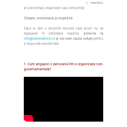
t, membru
al unei echipe, organizații sau comunități.
Citește, vizionează și inspiră-te.
Dacă ai dori o anumită resursă care acum nu se
regăsește în biblioteca noastră,
scrie-ne la
info@serendinno.ro
și noi vom căuta soluții
pentru
a răspunde nevoilor tale.
1. Cum angajezi o persoană într-o organizație non-
guvernamentală?