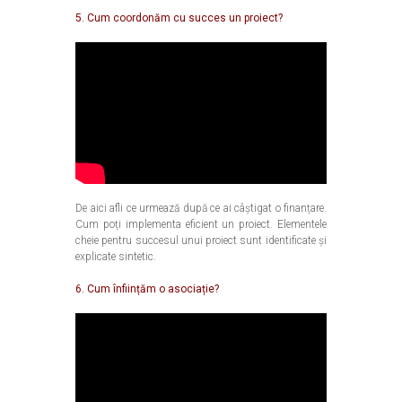
5. Cum coordonăm cu succes un proiect?
De aici afli ce urmează după ce ai câștigat o finanțare.
Cum poți implementa eficient un proiect. Elementele
cheie pentru succesul unui proiect sunt identificate și
explicate sintetic.
6. Cum înființăm o asociație?