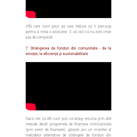
Află care sunt pașii pe care trebuie să îi parcurgi
pentru a iniția o asociație. O să vezi că nu este chiar
așa de complicat.
7. Strângerea de fonduri din comunitate - de la
emoție, la eficiență și sustenabilitate
Dacă vrei să afli cum poți să atragi resurse prin alte
metode decât programele de finanțare instituțională
(prin cereri de finanțare), găsești aici un inventar al
metodelor alternative de strângere de fonduri din