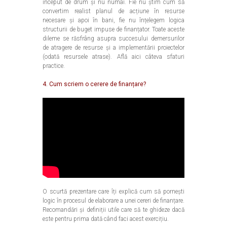
început de drum și nu numai. Fie nu știm cum să
convertim realist planul de acțiune în resurse
necesare și apoi în bani, fie nu înțelegem logica
structurii de buget impuse de finanțator. Toate aceste
dileme se răsfrâng asupra succesului demersurilor
de atragere de resurse și a implementării proiectelor
(odată resursele atrase). Află aici câteva sfaturi
practice.
4. Cum scriem o cerere de finanțare?
O scurtă prezentare care îți explică cum să pornești
logic în procesul de elaborare a unei cereri de finanțare.
Recomandări și definiții utile care să te ghideze dacă
este pentru prima dată când faci acest exercițiu.