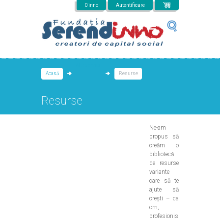
Mergi la conţinutul principal
0 inno
Autentificare
Alte servicii
Acasă
Resurse
Resurse
Ne-am
propus să
creăm o
bibliotecă
de resurse
variante
care să te
ajute să
crești – ca
om,
profesionis