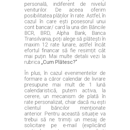
personală, indiferent de nivelul
veniturilor. De aceea oferim
posibilitatea plăților în rate. Astfel, în
cazul în care ești posesorul unui
cont bancar/ card la una din Băncile
BCR, BRD, Alpha Bank, Banca
Transilvania, poți alege să plătești în
maxim 12 rate lunare, astfel încât
efortul financar să fie resimțit cât
mai puțin. Mai multe detalii vezi la
rubrica
„Cum Plătesc?”
În plus, în cazul evenimentelor de
formare a căror calendar de livrare
presupune mai mult de 1 lună
calendaristică, putem activa, la
cerere, un mecanism de plată în
rate personalizat, chiar dacă nu ești
clientul băncilor menționate
anterior. Pentru această situație va
trebui să ne trimiți un mesaj de
solicitare pe e-mail (explicând