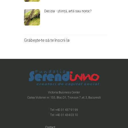
Decizia - știință, artă sau noroc?
Grăbește-te să te înscrii la
Victoria Business Center
Calea Victoriei nr. 155, Bloc D1, Tronson 7, et. 3, Bucuresti
Tel: +40 31 437 91 99
Tel: +40 31 434 03 10
Contact