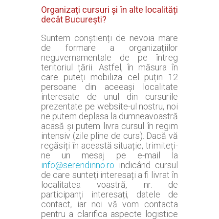
Organizați cursuri și în alte localități
decât București?
Suntem conștienți de nevoia mare
de formare a organizațiilor
neguvernamentale de pe întreg
teritoriul țării. Astfel, în măsura în
care puteți mobiliza cel puțin 12
persoane din aceeași localitate
interesate de unul din cursurile
prezentate pe website-ul nostru, noi
ne putem deplasa la dumneavoastră
acasă și putem livra cursul în regim
intensiv (zile pline de curs). Dacă vă
regăsiți în această situație, trimiteți-
ne un mesaj pe e-mail la
info@serendinno.ro
indicând cursul
de care sunteți interesați a fi livrat în
localitatea voastră, nr. de
participanți interesați, datele de
contact, iar noi vă vom contacta
pentru a clarifica aspecte logistice