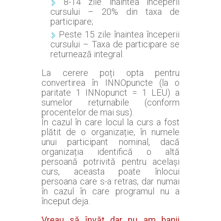
8-14 zile înaintea începerii
cursului – 20% din taxa de
participare;
Peste 15 zile înaintea începerii
cursului – Taxa de participare se
returnează integral.
La cerere poți opta pentru
convertirea în INNOpuncte (la o
paritate 1 INNopunct = 1 LEU) a
sumelor returnabile (conform
procentelor de mai sus).
În cazul în care locul la curs a fost
plătit de o organizație, în numele
unui participant nominal, dacă
organizația identifică o altă
persoană potrivită pentru același
curs, aceasta poate înlocui
persoana care s-a retras, dar numai
în cazul în care programul nu a
început deja.
Vreau să învăț dar nu am banii