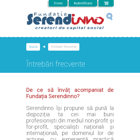
Mergi la conţinutul principal
0 inno
Autentificare
Acasă
Întrebări frecvente
Întrebări frecvente
De ce să învăț acompaniat de
Fundația Serendinno?
Serendinno își propune să pună la
dispoziția ta cei mai buni
profesioniști din mediul non-profit și
for-profit, specialiști naționali și
internaționali, pe domeniul lor de
acțiune, cu experiență practică