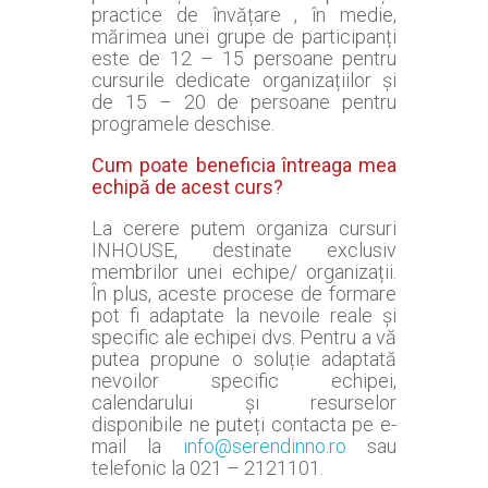
practice de învățare , în medie,
mărimea unei grupe de participanți
este de 12 – 15 persoane pentru
cursurile dedicate organizațiilor și
de 15 – 20 de persoane pentru
programele deschise.
Cum poate beneficia întreaga mea
echipă de acest curs?
La cerere putem organiza cursuri
INHOUSE, destinate exclusiv
membrilor unei echipe/ organizații.
În plus, aceste procese de formare
pot fi adaptate la nevoile reale și
specific ale echipei dvs. Pentru a vă
putea propune o soluție adaptată
nevoilor specific echipei,
calendarului și resurselor
disponibile ne puteți contacta pe e-
mail la
info@serendinno.ro
sau
telefonic la 021 – 2121101.