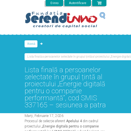
Mergi la conţinutul principal
0 inno
Autentificare
Acasă
Lista finală a persoanelor selectate în grupul țintă al proiectului „Energie dig
Lista finală a persoanelor
selectate în grupul țintă al
proiectului „Energie digitală
pentru o companie
performantă”, cod SMIS
337165 – sesiunea a patra
Marţi, Februarie 17, 2026
Procesul de selecție aferent
Apelului 4
din cadrul
proiectului
„Energie digitală pentru o companie