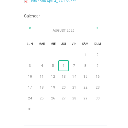
Lista finală Apel 4_337165.pdf
Calendar
AUGUST 2026
LUN
MAR
MIE
JOI
VIN
SÂM
DUM
1
2
3
4
5
6
7
8
9
10
11
12
13
14
15
16
17
18
19
20
21
22
23
24
25
26
27
28
29
30
31