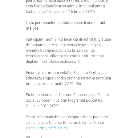
performantă”
(cod
SMIS 337165
) a fost finalizat, iar
lista finală a beneficiarilor admiși în grupul țintă a
fost publicată în data de 17 februarie 2026.
Lista persoanelor selectate poate fi consultată
mai jos.
Participanții admiși vor beneficia de activități gratuite
de formare și dezvoltare a competențelor digitale,
menite să sprijine adaptarea la noile cerințe
tehnologice și utilizarea eficientă a instrumentelor
digitale în activitatea profesională.
Proiectul este implementat în Regiunea Centru și se
adresează angajaților din sectorul extracției petrolului
brut și gazelor naturale (CAEN 06).
Proiect cofinanțat de Uniunea Europeană din Fondul
Social European Plus prin Programul Educație și
Ocupare 2021-2027
Pentru informații detaliate despre celelalte programe
cofinanțate de Uniunea Europeană, vă invităm să
vizitați
https://mfe.gov.ro/