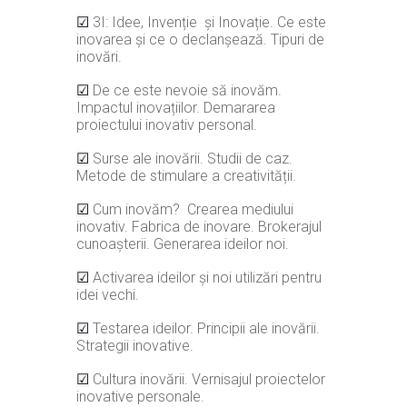
3I: Idee, Invenție și Inovație. Ce este
☑
inovarea și ce o declanșează. Tipuri de
inovări.
De ce este nevoie să inovăm.
☑
Impactul inovațiilor. Demararea
proiectului inovativ personal.
Surse ale inovării. Studii de caz.
☑
Metode de stimulare a creativității.
Cum inovăm? Crearea mediului
☑
inovativ. Fabrica de inovare. Brokerajul
cunoașterii. Generarea ideilor noi.
Activarea ideilor și noi utilizări pentru
☑
idei vechi.
Testarea ideilor. Principii ale inovării.
☑
Strategii inovative.
Cultura inovării. Vernisajul proiectelor
☑
inovative personale.