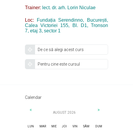
Trainer:
lect. dr. arh. Lorin Niculae
Loc
:
Fundația Serendinno, București,
Calea Victoriei 155
, Bl. D1, Tronson
7,
etaj
3, sector 1
De ce să alegi acest curs
Pentru cine este cursul
Calendar
AUGUST 2026
LUN
MAR
MIE
JOI
VIN
SÂM
DUM