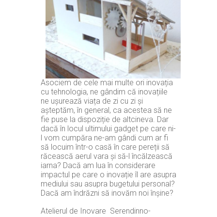
Asociem de cele mai multe ori inovația
cu tehnologia, ne gândim că inovațiile
ne ușurează viața de zi cu zi și
așteptăm, în general, ca acestea să ne
fie puse la dispoziție de altcineva. Dar
dacă în locul ultimului gadget pe care ni-
l vom cumpăra ne-am gândi cum ar fi
să locuim într-o casă în care pereții să
răcească aerul vara și să-l încălzească
iarna? Dacă am lua în considerare
impactul pe care o inovație îl are asupra
mediului sau asupra bugetului personal?
Dacă am îndrăzni să inovăm noi înșine?
Atelierul de Inovare Serendinno-