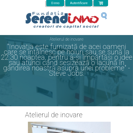
Mergi la conţinutul principal
0 inno
Autentificare
Atelierul de inovare
"Inovația este furnizată de acei oameni
care se întâlnesc pe holuri sau se sună la
22.30 noaptea, pentru a-și împărtăși o idee
sau atunci când sesizează o lacună în
gândirea noastră asupra unei probleme" -
Steve Jobs.
Atelierul de inovare