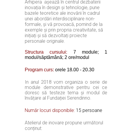
Arhipera așează în centrul dezbaterii
inovația în design și tehnologie, pune
bazele teoretice ale inovării în cadrul
unei abordări interdisciplinare non-
formale, și vă provoacă, pornind de la
exemple și prin propria creativitate, să
inițiați și să dezvoltați proiecte
personale originale.
Structura cursului:
7 mod
ule; 1
modul/săptămână; 2 ore/modul
Program curs:
orele 18.00 - 20.30
In anul 2018 vom organiza o serie de
module demonstrative pentru cei ce
doresc să testeze tema și modul de
învățare al Fundației Serendinno.
Număr locuri disponibile:
15
persoane
Atelierul de inovare propune următorul
conținut: