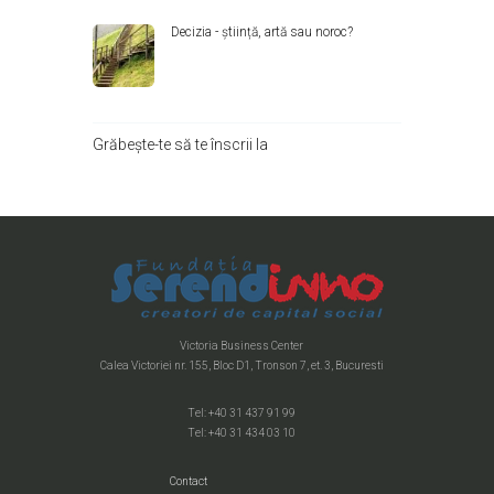
Decizia - știință, artă sau noroc?
Grăbește-te să te înscrii la
Victoria Business Center
Calea Victoriei nr. 155, Bloc D1, Tronson 7, et. 3, Bucuresti
Tel: +40 31 437 91 99
Tel: +40 31 434 03 10
Contact